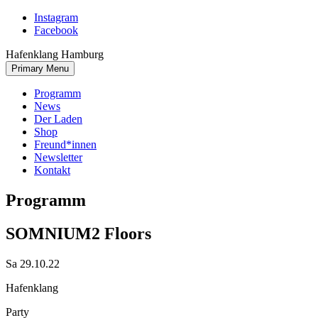
Skip
Instagram
to
Facebook
content
Hafenklang Hamburg
Primary Menu
Programm
News
Der Laden
Shop
Freund*innen
Newsletter
Kontakt
Programm
SOMNIUM
2 Floors
Sa 29.10.22
Hafenklang
Party