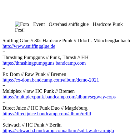
Sniffing Glue // 80s Hardcore Punk // Ddorf - Mönchengladbach
http://www.sniffingglue.de
+
Thrashing Pumpguns // Punk, Thrash // HH
https://thrashingpumpguns.bandcamp.com
+
Ex-Dom // Raw Punk // Bremen
https://ex-dom.bandcamp.com/album/demo-2021
+
Multiplex // raw HC Punk // Bremen
https://multiplexpunk.bandcamp.com/album/segway-cops
+
Direct Juice // HC Punk Duo // Magdeburg
https://directjuice.bandcamp.com/album/refill
+
Schwach // HC Punk // Berlin
https://schwach.bandcamp.com/album/split-w-desarraigo