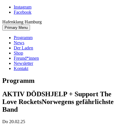
Skip
Instagram
to
Facebook
content
Hafenklang Hamburg
Primary Menu
Programm
News
Der Laden
Shop
Freund*innen
Newsletter
Kontakt
Programm
AKTIV DÖDSHJELP + Support The
Love Rockets
Norwegens gefährlichste
Band
Do 20.02.25