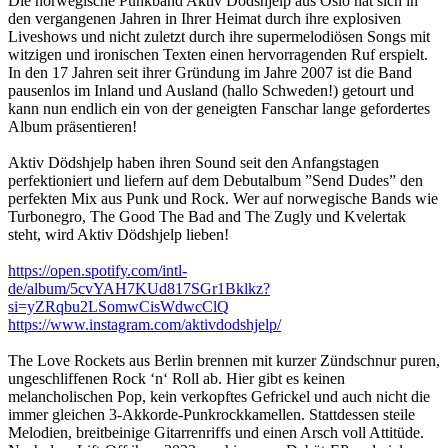
Die norwegische Punkband Aktiv Dödshjelp aus Oslo hat sich in
den vergangenen Jahren in Ihrer Heimat durch ihre explosiven
Liveshows und nicht zuletzt durch ihre supermelodiösen Songs mit
witzigen und ironischen Texten einen hervorragenden Ruf erspielt.
In den 17 Jahren seit ihrer Gründung im Jahre 2007 ist die Band
pausenlos im Inland und Ausland (hallo Schweden!) getourt und
kann nun endlich ein von der geneigten Fanschar lange gefordertes
Album präsentieren!
Aktiv Dödshjelp haben ihren Sound seit den Anfangstagen
perfektioniert und liefern auf dem Debutalbum ”Send Dudes” den
perfekten Mix aus Punk und Rock. Wer auf norwegische Bands wie
Turbonegro, The Good The Bad and The Zugly und Kvelertak
steht, wird Aktiv Dödshjelp lieben!
https://open.spotify.com/intl-
de/album/5cvYAH7KUd817SGr1Bklkz?
si=yZRqbu2LSomwCisWdwcClQ
https://www.instagram.com/aktivdodshjelp/
The Love Rockets aus Berlin brennen mit kurzer Zündschnur puren,
ungeschliffenen Rock ‘n‘ Roll ab. Hier gibt es keinen
melancholischen Pop, kein verkopftes Gefrickel und auch nicht die
immer gleichen 3-Akkorde-Punkrockkamellen. Stattdessen steile
Melodien, breitbeinige Gitarrenriffs und einen Arsch voll Attitüde.