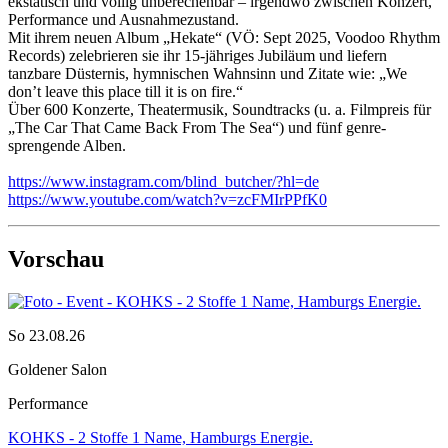
ekstatisch und völlig unberechenbar – irgendwo zwischen Konzert,
Performance und Ausnahmezustand.
Mit ihrem neuen Album „Hekate“ (VÖ: Sept 2025, Voodoo Rhythm
Records) zelebrieren sie ihr 15-jähriges Jubiläum und liefern
tanzbare Düsternis, hymnischen Wahnsinn und Zitate wie: „We
don’t leave this place till it is on fire.“
Über 600 Konzerte, Theatermusik, Soundtracks (u. a. Filmpreis für
„The Car That Came Back From The Sea“) und fünf genre-
sprengende Alben.
https://www.instagram.com/blind_butcher/?hl=de
https://www.youtube.com/watch?v=zcFMIrPPfK0
Vorschau
So 23.08.26
Goldener Salon
Performance
KOHKS - 2 Stoffe 1 Name, Hamburgs Energie.