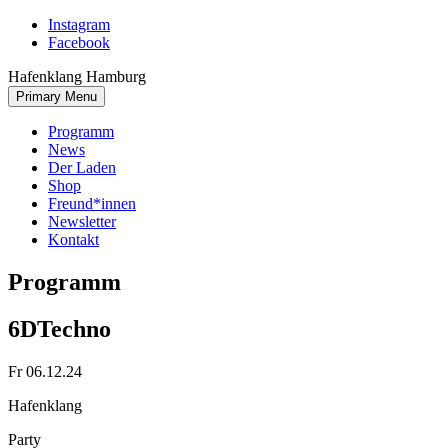
Skip
Instagram
to
Facebook
content
Hafenklang Hamburg
Primary Menu
Programm
News
Der Laden
Shop
Freund*innen
Newsletter
Kontakt
Programm
6D
Techno
Fr 06.12.24
Hafenklang
Party