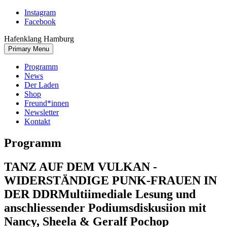
Skip
Instagram
to
Facebook
content
Hafenklang Hamburg
Primary Menu
Programm
News
Der Laden
Shop
Freund*innen
Newsletter
Kontakt
Programm
TANZ AUF DEM VULKAN -
WIDERSTÄNDIGE PUNK-FRAUEN IN
DER DDR
Multiimediale Lesung und
anschliessender Podiumsdiskusiion mit
Nancy, Sheela & Geralf Pochop