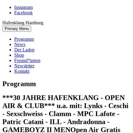
Skip
Instagram
to
Facebook
content
Hafenklang Hamburg
Primary Menu
Programm
News
Der Laden
Shop
Freund*innen
Newsletter
Kontakt
Programm
***30 JAHRE HAFENKLANG - OPEN
AIR & CLUB*** u.a. mit: Lynks - Ceschi
- Sexschweiss - Clamm - MPC Lafote -
Patric Catani - ILL - Andradonna -
GAMEBOYZ II MEN
Open Air Gratis