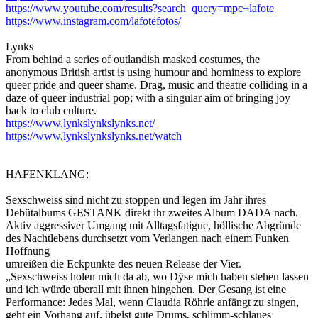
https://www.youtube.com/results?search_query=mpc+lafote
https://www.instagram.com/lafotefotos/
Lynks
From behind a series of outlandish masked costumes, the
anonymous British artist is using humour and horniness to explore
queer pride and queer shame. Drag, music and theatre colliding in a
daze of queer industrial pop; with a singular aim of bringing joy
back to club culture.
https://www.lynkslynkslynks.net/
https://www.lynkslynkslynks.net/watch
HAFENKLANG:
Sexschweiss sind nicht zu stoppen und legen im Jahr ihres
Debütalbums GESTANK direkt ihr zweites Album DADA nach.
Aktiv aggressiver Umgang mit Alltagsfatigue, höllische Abgründe
des Nachtlebens durchsetzt vom Verlangen nach einem Funken
Hoffnung
umreißen die Eckpunkte des neuen Release der Vier.
„Sexschweiss holen mich da ab, wo Dÿse mich haben stehen lassen
und ich würde überall mit ihnen hingehen. Der Gesang ist eine
Performance: Jedes Mal, wenn Claudia Röhrle anfängt zu singen,
geht ein Vorhang auf, übelst gute Drums, schlimm-schlaues