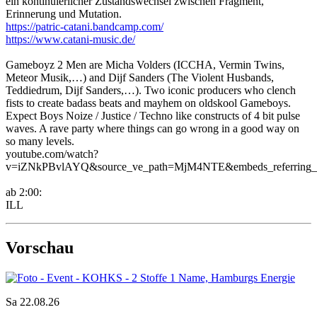
ein kontinuierlicher Zustandswechsel zwischen Fragment,
Erinnerung und Mutation.
https://patric-catani.bandcamp.com/
https://www.catani-music.de/
Gameboyz 2 Men are Micha Volders (ICCHA, Vermin Twins,
Meteor Musik,…) and Dijf Sanders (The Violent Husbands,
Teddiedrum, Dijf Sanders,…). Two iconic producers who clench
fists to create badass beats and mayhem on oldskool Gameboys.
Expect Boys Noize / Justice / Techno like constructs of 4 bit pulse
waves. A rave party where things can go wrong in a good way on
so many levels.
youtube.com/watch?
v=iZNkPBvlAYQ&source_ve_path=MjM4NTE&embeds_referring_e
ab 2:00:
ILL
Vorschau
Sa 22.08.26