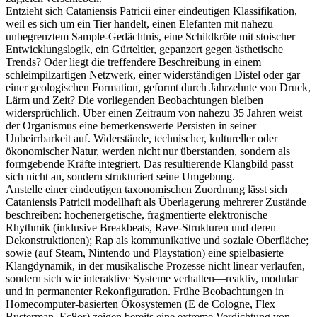
Entzieht sich Cataniensis Patricii einer eindeutigen Klassifikation,
weil es sich um ein Tier handelt, einen Elefanten mit nahezu
unbegrenztem Sample-Gedächtnis, eine Schildkröte mit stoischer
Entwicklungslogik, ein Gürteltier, gepanzert gegen ästhetische
Trends? Oder liegt die treffendere Beschreibung in einem
schleimpilzartigen Netzwerk, einer widerständigen Distel oder gar
einer geologischen Formation, geformt durch Jahrzehnte von Druck,
Lärm und Zeit? Die vorliegenden Beobachtungen bleiben
widersprüchlich. Über einen Zeitraum von nahezu 35 Jahren weist
der Organismus eine bemerkenswerte Persisten in seiner
Unbeirrbarkeit auf. Widerstände, technischer, kultureller oder
ökonomischer Natur, werden nicht nur überstanden, sondern als
formgebende Kräfte integriert. Das resultierende Klangbild passt
sich nicht an, sondern strukturiert seine Umgebung.
Anstelle einer eindeutigen taxonomischen Zuordnung lässt sich
Cataniensis Patricii modellhaft als Überlagerung mehrerer Zustände
beschreiben: hochenergetische, fragmentierte elektronische
Rhythmik (inklusive Breakbeats, Rave-Strukturen und deren
Dekonstruktionen); Rap als kommunikative und soziale Oberfläche;
sowie (auf Steam, Nintendo und Playstation) eine spielbasierte
Klangdynamik, in der musikalische Prozesse nicht linear verlaufen,
sondern sich wie interaktive Systeme verhalten—reaktiv, modular
und in permanenter Rekonfiguration. Frühe Beobachtungen in
Homecomputer-basierten Ökosystemen (E de Cologne, Flex
Busterman, Ec8or) zeigen bereits eine extreme Verdichtung von