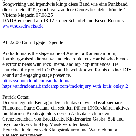
Songwriting und irgendwie klingt diese Band wie eine Punkband,
die sehr leichtfüßig noch ganz andere Genres bespielen könnte.“
Visions Magazin 07.08.25
DADA erscheint am 18.12.25 bei Schaufel und Besen Records
www.sexschweiss.de
Ab 22:00 Eintritt gegen Spende
Andradonna is the stage name of Andrei, a Romanian-born,
Hamburg-raised alternative and electronic music artist who blends
electronic beats with rock, metal, and hip-hop influences. He
launched the project in 2020 and is well-known for his distinct DIY
sound and engaging stage presence.
https://soundcloud.com/andradonna
https://andradonna.bandcamp.com/track/injury-with-louis-ottley-2
Patrick Catani
Der vorliegende Beitrag untersucht das schwer klassifizierbare
Phänomen Patric Catani, ein seit den frühen 1990er-Jahren aktives,
multiformes Kreativgebilde, dessen Aktivität sich in den
Grenzbereichen von Breakbeats, Kindergarten Gabba, 8bit und
psychoaktiver ChipHop Musik verorten lässt.
Bereiche, in denen sich Klangstrukturen und Wahrnehmung
zugleich verschieben.