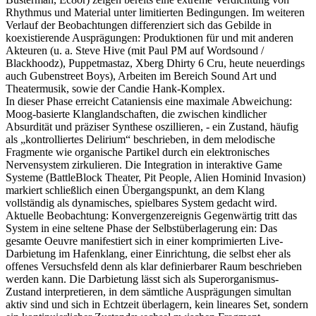
Rhythmus und Material unter limitierten Bedingungen. Im weiteren
Verlauf der Beobachtungen differenziert sich das Gebilde in
koexistierende Ausprägungen: Produktionen für und mit anderen
Akteuren (u. a. Steve Hive (mit Paul PM auf Wordsound /
Blackhoodz), Puppetmastaz, Xberg Dhirty 6 Cru, heute neuerdings
auch Gubenstreet Boys), Arbeiten im Bereich Sound Art und
Theatermusik, sowie der Candie Hank-Komplex.
In dieser Phase erreicht Cataniensis eine maximale Abweichung:
Moog-basierte Klanglandschaften, die zwischen kindlicher
Absurdität und präziser Synthese oszillieren, - ein Zustand, häufig
als „kontrolliertes Delirium“ beschrieben, in dem melodische
Fragmente wie organische Partikel durch ein elektronisches
Nervensystem zirkulieren. Die Integration in interaktive Game
Systeme (BattleBlock Theater, Pit People, Alien Hominid Invasion)
markiert schließlich einen Übergangspunkt, an dem Klang
vollständig als dynamisches, spielbares System gedacht wird.
Aktuelle Beobachtung: Konvergenzereignis Gegenwärtig tritt das
System in eine seltene Phase der Selbstüberlagerung ein: Das
gesamte Oeuvre manifestiert sich in einer komprimierten Live-
Darbietung im Hafenklang, einer Einrichtung, die selbst eher als
offenes Versuchsfeld denn als klar definierbarer Raum beschrieben
werden kann. Die Darbietung lässt sich als Superorganismus-
Zustand interpretieren, in dem sämtliche Ausprägungen simultan
aktiv sind und sich in Echtzeit überlagern, kein lineares Set, sondern