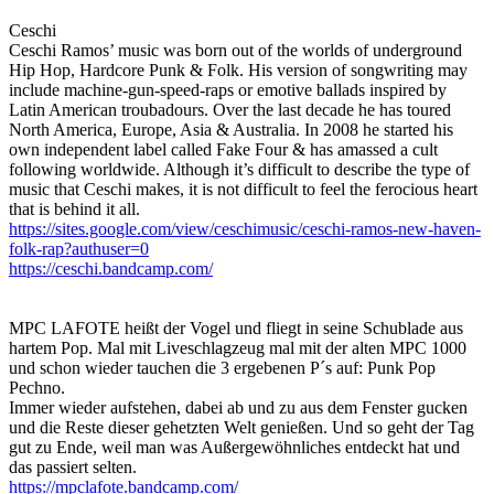
Ceschi
Ceschi Ramos’ music was born out of the worlds of underground
Hip Hop, Hardcore Punk & Folk. His version of songwriting may
include machine-gun-speed-raps or emotive ballads inspired by
Latin American troubadours. Over the last decade he has toured
North America, Europe, Asia & Australia. In 2008 he started his
own independent label called Fake Four & has amassed a cult
following worldwide. Although it’s difficult to describe the type of
music that Ceschi makes, it is not difficult to feel the ferocious heart
that is behind it all.
https://sites.google.com/view/ceschimusic/ceschi-ramos-new-haven-
folk-rap?authuser=0
https://ceschi.bandcamp.com/
MPC LAFOTE heißt der Vogel und fliegt in seine Schublade aus
hartem Pop. Mal mit Liveschlagzeug mal mit der alten MPC 1000
und schon wieder tauchen die 3 ergebenen P´s auf: Punk Pop
Pechno.
Immer wieder aufstehen, dabei ab und zu aus dem Fenster gucken
und die Reste dieser gehetzten Welt genießen. Und so geht der Tag
gut zu Ende, weil man was Außergewöhnliches entdeckt hat und
das passiert selten.
https://mpclafote.bandcamp.com/