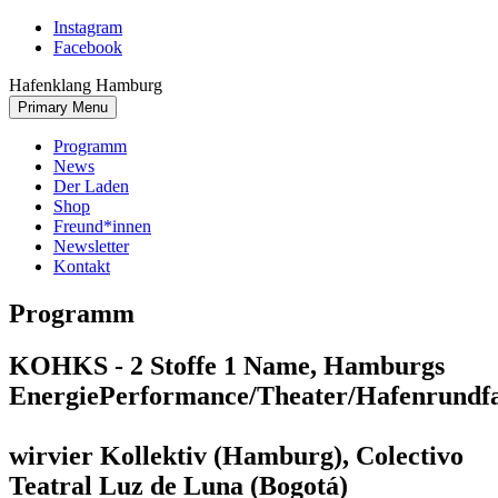
Skip
Instagram
to
Facebook
content
Hafenklang Hamburg
Primary Menu
Programm
News
Der Laden
Shop
Freund*innen
Newsletter
Kontakt
Programm
KOHKS - 2 Stoffe 1 Name, Hamburgs
Energie
Performance/Theater/Hafenrundf
wirvier Kollektiv (Hamburg), Colectivo
Teatral Luz de Luna (Bogotá)