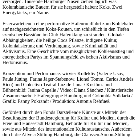
versorgen. Tausende Hamburger Nasen ziehen täglich was
Kolumbianische Bauern für sie hergestellt haben: Koks. Zwei
Energykicks, ein Name.
Es erwartet euch eine performative Hafenrundfahrt zum Kohlehafen
auf nachgezeichneten Koks-Routen, um schließlich in den Tiefen
szenischer Basstöne im Club Hafenklang zu stranden. Globale
Abhängigkeiten, die heilige Coca-Pflanze, indigene Kultur,
Kolonialisierung und Verdrängung, sowie Kriminalität und
Aktivismus. Eine Geschichte vom missglücktem Kohleausstieg und
energetischen Partys im Spannungsfeld zwischen Aktivismus und
Hedonismus.
Konzeption und Performance: wirvier Kollektiv (Valerie Usov,
Paula Jütting, Farina Jäger-Stabenow, Lionel Tomm, Carlos Andrés
Rico) und Colectivo Teatral Luz de Luna / Kostüm- und
Bühnenbild: Janina Capelle / Video: Diana Sánchez / Künstlerische
Zusammenarbeit: Hafengruppe Hamburg und Colombia Solidaria /
Grafik: Fanny Pokrandt / Produktion: Antonia Rehfueß
Gefördert durch den Fonds Darstellende Künste aus Mitteln der
Beauftragten der Bundesregierung für Kultur und Medien, durch die
Freie und Hansestadt Hamburg, Behörde für Kultur und Medien,
sowie aus Mitteln des internationalen Kulturaustauschs. Außerdem
durch die Attveta Stiftung Hamburg, die Claussen-Simon-Stiftung