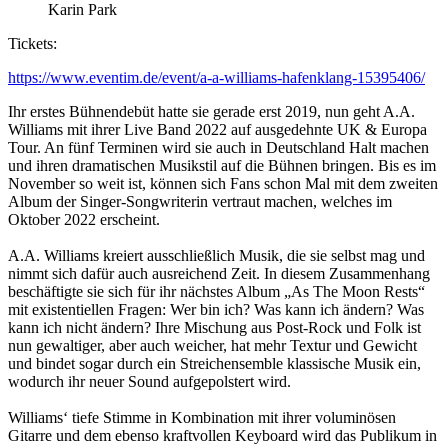
Tickets:
https://www.eventim.de/event/a-a-williams-hafenklang-15395406/
Ihr erstes Bühnendebüt hatte sie gerade erst 2019, nun geht A.A.
Williams mit ihrer Live Band 2022 auf ausgedehnte UK & Europa
Tour. An fünf Terminen wird sie auch in Deutschland Halt machen
und ihren dramatischen Musikstil auf die Bühnen bringen. Bis es im
November so weit ist, können sich Fans schon Mal mit dem zweiten
Album der Singer-Songwriterin vertraut machen, welches im
Oktober 2022 erscheint.
A.A. Williams kreiert ausschließlich Musik, die sie selbst mag und
nimmt sich dafür auch ausreichend Zeit. In diesem Zusammenhang
beschäftigte sie sich für ihr nächstes Album „As The Moon Rests“
mit existentiellen Fragen: Wer bin ich? Was kann ich ändern? Was
kann ich nicht ändern? Ihre Mischung aus Post-Rock und Folk ist
nun gewaltiger, aber auch weicher, hat mehr Textur und Gewicht
und bindet sogar durch ein Streichensemble klassische Musik ein,
wodurch ihr neuer Sound aufgepolstert wird.
Williams‘ tiefe Stimme in Kombination mit ihrer voluminösen
Gitarre und dem ebenso kraftvollen Keyboard wird das Publikum in