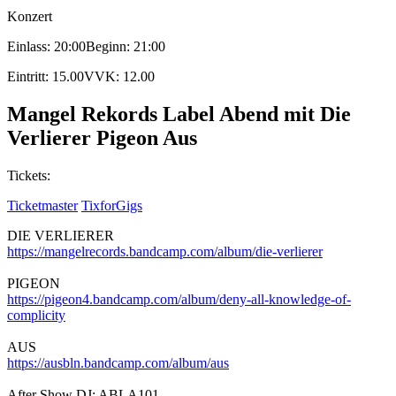
Konzert
Einlass: 20:00
Beginn: 21:00
Eintritt: 15.00
VVK: 12.00
Mangel Rekords Label Abend mit Die
Verlierer Pigeon Aus
Tickets:
Ticketmaster
TixforGigs
DIE VERLIERER
https://mangelrecords.bandcamp.com/album/die-verlierer
PIGEON
https://pigeon4.bandcamp.com/album/deny-all-knowledge-of-
complicity
AUS
https://ausbln.bandcamp.com/album/aus
After Show DJ: ABLA101