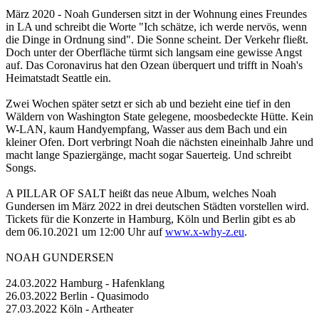
März 2020 - Noah Gundersen sitzt in der Wohnung eines Freundes
in LA und schreibt die Worte "Ich schätze, ich werde nervös, wenn
die Dinge in Ordnung sind". Die Sonne scheint. Der Verkehr fließt.
Doch unter der Oberfläche türmt sich langsam eine gewisse Angst
auf. Das Coronavirus hat den Ozean überquert und trifft in Noah's
Heimatstadt Seattle ein.
Zwei Wochen später setzt er sich ab und bezieht eine tief in den
Wäldern von Washington State gelegene, moosbedeckte Hütte. Kein
W-LAN, kaum Handyempfang, Wasser aus dem Bach und ein
kleiner Ofen. Dort verbringt Noah die nächsten eineinhalb Jahre und
macht lange Spaziergänge, macht sogar Sauerteig. Und schreibt
Songs.
A PILLAR OF SALT heißt das neue Album, welches Noah
Gundersen im März 2022 in drei deutschen Städten vorstellen wird.
Tickets für die Konzerte in Hamburg, Köln und Berlin gibt es ab
dem 06.10.2021 um 12:00 Uhr auf
www.x-why-z.eu
.
NOAH GUNDERSEN
24.03.2022 Hamburg - Hafenklang
26.03.2022 Berlin - Quasimodo
27.03.2022 Köln - Artheater